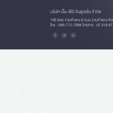
บริษัท เอ็ม-พีอี อินซูเลชั่น จำกัด
106 ซอย รามคำแหง 8 ถนน รามคำแหง หัว
โทร : 089-772-7688 โทรสาร : 02 319 97