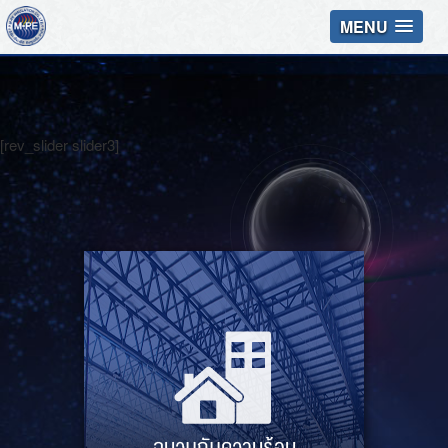
MENU
[rev_slider slider3]