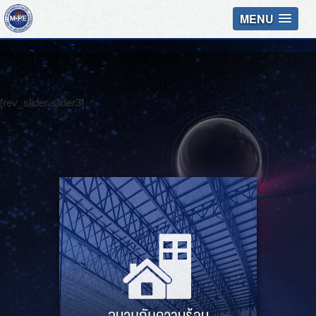
MENU
[rev_slider slider3]