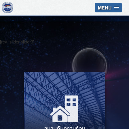
MENU
[rev_slider slider3]