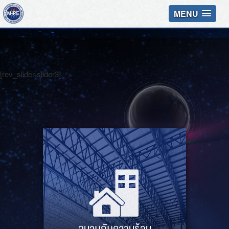
MENU
[rev_slider slider3]