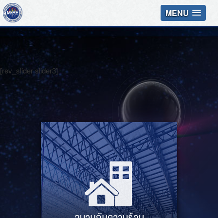
MENU
[rev_slider slider3]