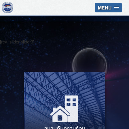
MENU
[rev_slider slider3]