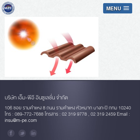
MENU
บริษัท เอ็ม-พีอี อินซูเลชั่น จำกัด
106 ซอย รามคำแหง 8 ถนน รามคำแหง หัวหมาก บางกะปิ กทม 10240
โทร : 089-772-7688 โทรสาร : 02 319 9778 , 02 319 2459 Email :
insu@m-pe.com