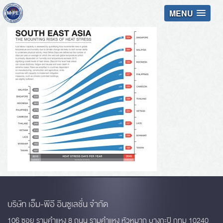
MENU
บริษัท เอ็ม-พีอี อินซูเลชั่น จำกัด
106 ซอย รามคำแหง 8 ถนน รามคำแหง หัวหมาก บางกะปิ กทม 10240