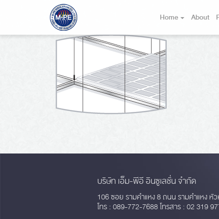
Home
About
บริษัท เอ็ม-พีอี อินซูเลชั่น จำกัด
106 ซอย รามคำแหง 8 ถนน รามคำแหง หัว
โทร : 089-772-7688 โทรสาร : 02 319 97