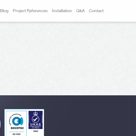
Blog
Project References
Installation
Q&A
Contact