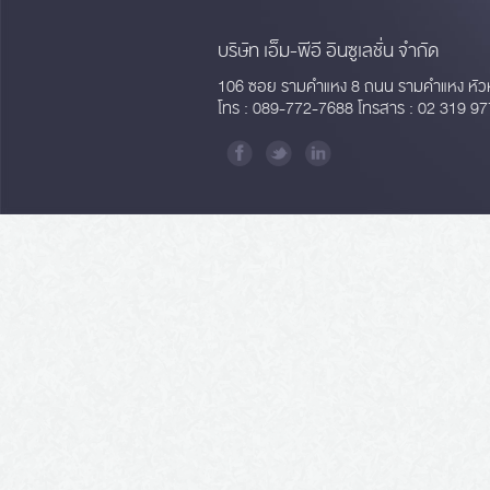
บริษัท เอ็ม-พีอี อินซูเลชั่น จำกัด
106 ซอย รามคำแหง 8 ถนน รามคำแหง หัว
โทร : 089-772-7688 โทรสาร : 02 319 97