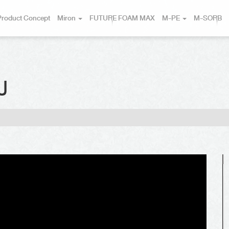
Product Concept
Miron
FUTURE FOAM MAX
M-PE
M-SORB
แป