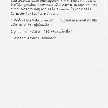
รอยต่อของฉนวนแต่ละแผ่
นอยู่บนกึ่งกลาง M-Strip ยึดแผ่นฉนวน
โดยใช้สกรูและปิ
ดรอยต่อของแผ่นด้วย Aluminium-Tape (เทปกาว
สะท้อนรังสีความร้อน) กรณีติดตั้ง Connector ให้ทำการติดตั้ง
Connector ไปพร้อมกับการยึดฉนวน
4. ติดตั้งหลังคา Metal Sheet ตามแนวของฉนวน พร้อมทำการยึด
หลังคาตามวิธี
ของผู้ผลิตหลังคา
5.ปูฉนวนแผ่นต่อไป ตามวิธีข้างต้นจนเต็มพื้นที่
6. ตรวจสอบความเรียบร้อยอีกครั้ง