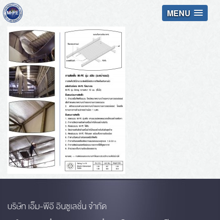
MENU
บริษัท เอ็ม-พีอี อินซูเลชั่น จำกัด